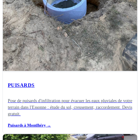
PUISARDS
Pose de puisards d'infiltration pour évacuer les eaux pluviales de votre
terrain dans l'Essonne : étude du sol, creusement, raccordement. Devis
gratuit.
Puisards à Montlhéry
→