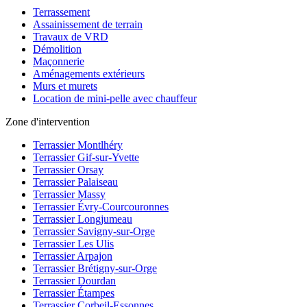
Terrassement
Assainissement de terrain
Travaux de VRD
Démolition
Maçonnerie
Aménagements extérieurs
Murs et murets
Location de mini-pelle avec chauffeur
Zone d'intervention
Terrassier Montlhéry
Terrassier Gif-sur-Yvette
Terrassier Orsay
Terrassier Palaiseau
Terrassier Massy
Terrassier Évry-Courcouronnes
Terrassier Longjumeau
Terrassier Savigny-sur-Orge
Terrassier Les Ulis
Terrassier Arpajon
Terrassier Brétigny-sur-Orge
Terrassier Dourdan
Terrassier Étampes
Terrassier Corbeil-Essonnes