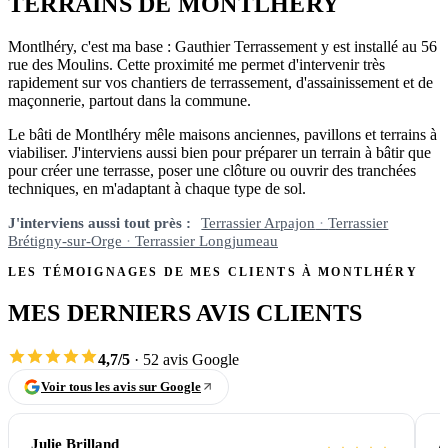
TERRAINS DE MONTLHÉRY
Montlhéry, c'est ma base : Gauthier Terrassement y est installé au 56
rue des Moulins. Cette proximité me permet d'intervenir très
rapidement sur vos chantiers de terrassement, d'assainissement et de
maçonnerie, partout dans la commune.
Le bâti de Montlhéry mêle maisons anciennes, pavillons et terrains à
viabiliser. J'interviens aussi bien pour préparer un terrain à bâtir que
pour créer une terrasse, poser une clôture ou ouvrir des tranchées
techniques, en m'adaptant à chaque type de sol.
J'interviens aussi tout près :
Terrassier Arpajon
Terrassier
Brétigny-sur-Orge
Terrassier Longjumeau
LES TÉMOIGNAGES DE MES CLIENTS À MONTLHÉRY
MES DERNIERS AVIS CLIENTS
4,7/5
· 52 avis Google
Voir tous les avis sur Google
Julie Brilland
A