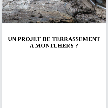
UN PROJET DE TERRASSEMENT
À MONTLHÉRY ?
Un terrain à préparer, une tranchée à creuser ou des
extérieurs à aménager à Montlhéry ? Je me déplace, j'étudie
votre projet et je vous remets un devis détaillé, gratuit et sans
engagement. Artisan terrassier dans l'Essonne depuis 2008.
Demander mon devis
07 60 64 77 37