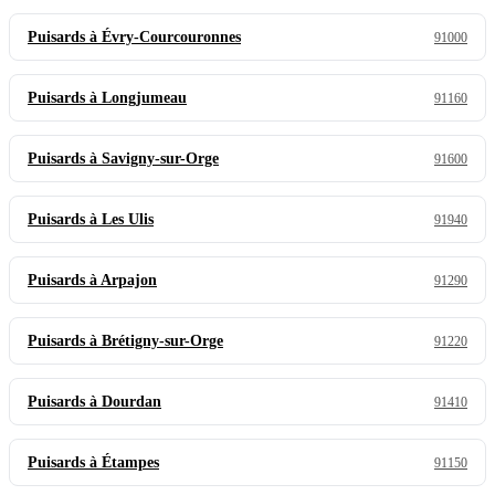
Puisards à Évry-Courcouronnes
91000
Puisards à Longjumeau
91160
Puisards à Savigny-sur-Orge
91600
Puisards à Les Ulis
91940
Puisards à Arpajon
91290
Puisards à Brétigny-sur-Orge
91220
Puisards à Dourdan
91410
Puisards à Étampes
91150