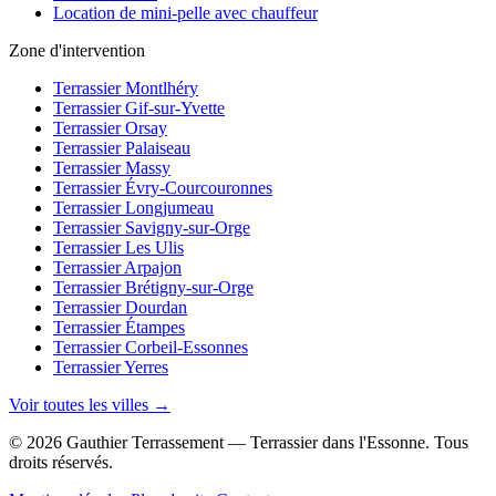
Location de mini-pelle avec chauffeur
Zone d'intervention
Terrassier Montlhéry
Terrassier Gif-sur-Yvette
Terrassier Orsay
Terrassier Palaiseau
Terrassier Massy
Terrassier Évry-Courcouronnes
Terrassier Longjumeau
Terrassier Savigny-sur-Orge
Terrassier Les Ulis
Terrassier Arpajon
Terrassier Brétigny-sur-Orge
Terrassier Dourdan
Terrassier Étampes
Terrassier Corbeil-Essonnes
Terrassier Yerres
Voir toutes les villes →
© 2026 Gauthier Terrassement — Terrassier dans l'Essonne. Tous
droits réservés.