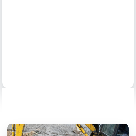
J'interviens dans toute l'Essonne :
Montlhéry
,
Palaiseau
,
Massy
et
Évry-Courcouronnes
. Devis ferme, déplacement
offert et artisan assuré (décennale + RC) depuis 2008.
Contactez Gauthier Terrassement sans attendre.
Demander mon devis
07 60 64 77 37