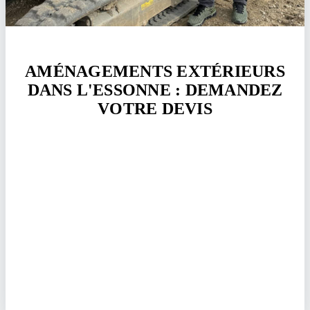
AMÉNAGEMENTS EXTÉRIEURS
DANS L'ESSONNE : DEMANDEZ
VOTRE DEVIS
J'interviens dans toute l'Essonne :
Montlhéry
,
Palaiseau
,
Massy
et
Évry-Courcouronnes
. Devis ferme, déplacement
offert et artisan assuré (décennale + RC) depuis 2008.
Contactez Gauthier Terrassement sans attendre.
Demander mon devis
07 60 64 77 37