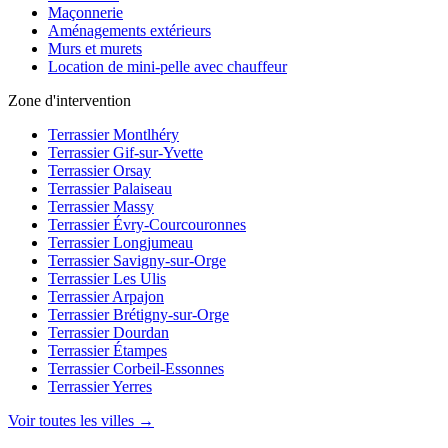
Maçonnerie
Aménagements extérieurs
Murs et murets
Location de mini-pelle avec chauffeur
Zone d'intervention
Terrassier Montlhéry
Terrassier Gif-sur-Yvette
Terrassier Orsay
Terrassier Palaiseau
Terrassier Massy
Terrassier Évry-Courcouronnes
Terrassier Longjumeau
Terrassier Savigny-sur-Orge
Terrassier Les Ulis
Terrassier Arpajon
Terrassier Brétigny-sur-Orge
Terrassier Dourdan
Terrassier Étampes
Terrassier Corbeil-Essonnes
Terrassier Yerres
Voir toutes les villes →